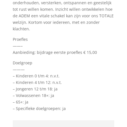
onderhouden, versterken, ontspannen en geestelijk
tot rust willen komen. Inzicht willen ontwikkelen hoe
de ADEM een vitale schakel kan zijn voor ons TOTALE
welzijn. Kortom voor iedereen, met en zonder
klachten.
Proefles
——–
Aanbieding: bijdrage eerste proefles € 15,00
Doelgroep
———
– Kinderen 0 t/m 4: n.v.t.
– Kinderen 4 t/m 12: n.v.t.
– Jongeren 12 t/m 18: ja
– Volwassenen 18+: ja
– 65+: ja
– Specifieke doelgroepen: ja